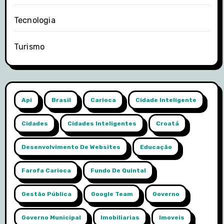
Tecnologia
Turismo
Api
Brasil
Carioca
Cidade Inteligente
Cidades
Cidades Inteligentes
Croatá
Desenvolvimento De Websites
Educação
Farofa Carioca
Fundo De Quintal
Gestão Pública
Google Team
Governo
Governo Municipal
Imobiliarias
Imoveis