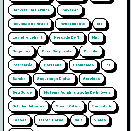
Imoveis Em Peruibe
Inovação
Inovação No Brasil
Investimento
IoT
Leandro Lehart
Mercado De Ti
Mpb
Negócios
Open Corporate
Peruibe
Petrobrás
Portfolio
Problemas
PT
Samba
Segurança Digital
Serviços
Seu Jorge
Sistema Administração De Imóveis
Site Imobiliarias
Smart Cities
Sociedade
Tabaco
Terrar-Raras
Vale
Violão